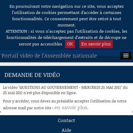
En poursuivant votre navigation sur ce site, vous acceptez
Aller au contenu
l’utilisation de cookies permettant d'accéder à certaines
fonctionnalités. Ce consentement peut être retiré à tout
moment.
ATTENTION : si vous n’acceptez pas l’utilisation de cookies, les
fonctionnalités de téléchargement d’extraits et de découpe ne
OK
En savoir plus
seront pas accessibles
Portail vidéo de l'Assemblée nationale
ACCUEIL
DEMANDE DE VIDÉO
EN DIRECT
La vidéo "QUESTIONS AU GOUVERNEMENT - MERCREDI 25 MAI 2011" du
À LA DEMANDE
25 mai 2011 n'est plus disponible en ligne.
Pour y accéder, vous devez au préalable accepter l'utilisation de votre
RECHERCHE
en savoir plus
adresse mail par notre site :
.
AIDE À LA DÉCOUPE
Contact
DE VIDÉOS
Aide