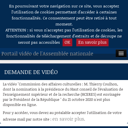
En poursuivant votre navigation sur ce site, vous acceptez
Aller au contenu
l’utilisation de cookies permettant d'accéder à certaines
fonctionnalités. Ce consentement peut être retiré à tout
moment.
ATTENTION : si vous n’acceptez pas l’utilisation de cookies, les
fonctionnalités de téléchargement d’extraits et de découpe ne
OK
En savoir plus
seront pas accessibles
Portail vidéo de l'Assemblée nationale
ACCUEIL
DEMANDE DE VIDÉO
EN DIRECT
La vidéo "Commission des affaires culturelles : M. Thierry Coulhon,
À LA DEMANDE
dont la nomination à la présidence du Haut conseil de l’évaluation de
l’enseignement supérieur et de la recherche (HCERES) est envisagée
par le Président de la République " du 21 octobre 2020 n'est plus
RECHERCHE
disponible en ligne.
AIDE À LA DÉCOUPE
Pour y accéder, vous devez au préalable accepter l'utilisation de votre
DE VIDÉOS
en savoir plus
adresse mail par notre site :
.