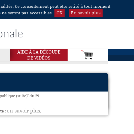
nnalités. Ce consentement peut être retiré à tout moment.
OK
En savoir plus
e ne seront pas accessibles
onale
AIDE À LA DÉCOUPE
DE VIDÉOS
publique (suite)" du 29
en savoir plus
te :
.