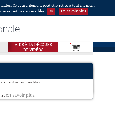
nnalités. Ce consentement peut être retiré à tout moment.
OK
En savoir plus
e ne seront pas accessibles
onale
AIDE À LA DÉCOUPE
DE VIDÉOS
étalement urbain : audition
en savoir plus
te :
.