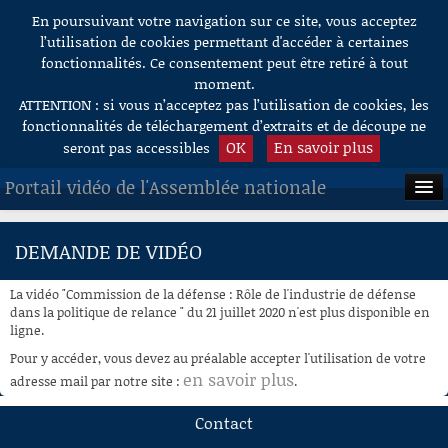
En poursuivant votre navigation sur ce site, vous acceptez
Aller au contenu
l’utilisation de cookies permettant d'accéder à certaines
fonctionnalités. Ce consentement peut être retiré à tout
moment.
ATTENTION : si vous n’acceptez pas l’utilisation de cookies, les
fonctionnalités de téléchargement d’extraits et de découpe ne
OK
En savoir plus
seront pas accessibles
Portail vidéo de l'Assemblée nationale
ACCUEIL
DEMANDE DE VIDÉO
EN DIRECT
La vidéo "Commission de la défense : Rôle de l'industrie de défense
À LA DEMANDE
dans la politique de relance " du 21 juillet 2020 n'est plus disponible en
ligne.
RECHERCHE
Pour y accéder, vous devez au préalable accepter l'utilisation de votre
en savoir plus
adresse mail par notre site :
.
AIDE À LA DÉCOUPE
DE VIDÉOS
Contact