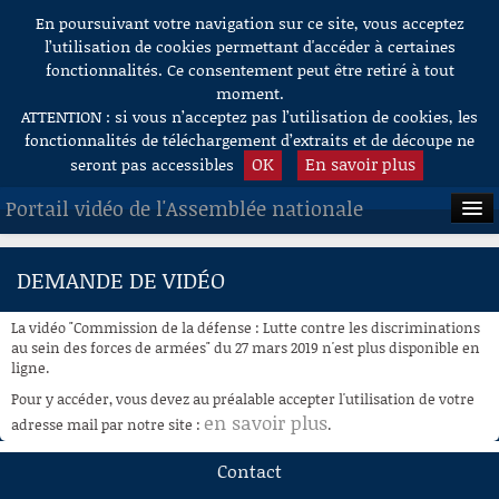
En poursuivant votre navigation sur ce site, vous acceptez
Aller au contenu
l’utilisation de cookies permettant d'accéder à certaines
fonctionnalités. Ce consentement peut être retiré à tout
moment.
ATTENTION : si vous n’acceptez pas l’utilisation de cookies, les
fonctionnalités de téléchargement d’extraits et de découpe ne
OK
En savoir plus
seront pas accessibles
Portail vidéo de l'Assemblée nationale
ACCUEIL
DEMANDE DE VIDÉO
EN DIRECT
La vidéo "Commission de la défense : Lutte contre les discriminations
À LA DEMANDE
au sein des forces de armées" du 27 mars 2019 n'est plus disponible en
ligne.
RECHERCHE
Pour y accéder, vous devez au préalable accepter l'utilisation de votre
en savoir plus
adresse mail par notre site :
.
AIDE À LA DÉCOUPE
DE VIDÉOS
Contact