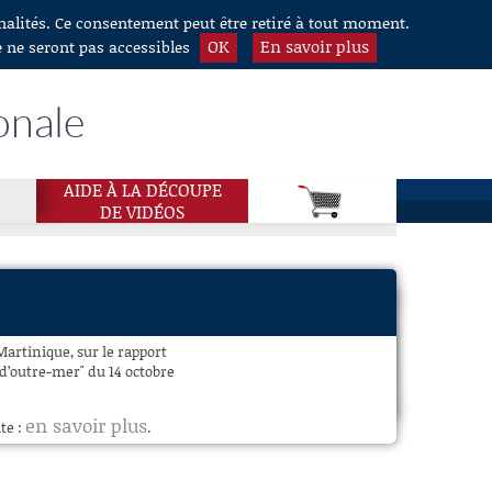
nnalités. Ce consentement peut être retiré à tout moment.
OK
En savoir plus
e ne seront pas accessibles
onale
AIDE À LA DÉCOUPE
DE VIDÉOS
artinique, sur le rapport
d’outre-mer" du 14 octobre
en savoir plus
te :
.