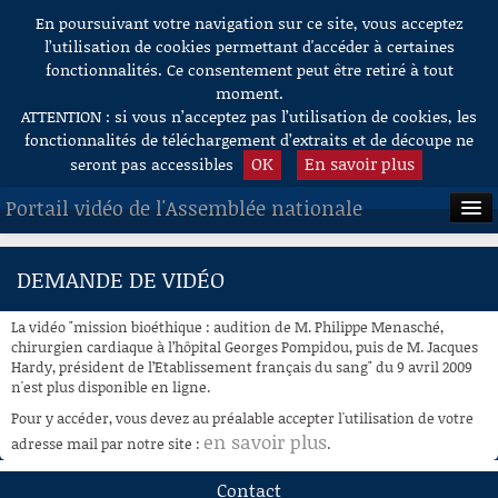
En poursuivant votre navigation sur ce site, vous acceptez
Aller au contenu
l’utilisation de cookies permettant d'accéder à certaines
fonctionnalités. Ce consentement peut être retiré à tout
moment.
ATTENTION : si vous n’acceptez pas l’utilisation de cookies, les
fonctionnalités de téléchargement d’extraits et de découpe ne
OK
En savoir plus
seront pas accessibles
Portail vidéo de l'Assemblée nationale
ACCUEIL
DEMANDE DE VIDÉO
EN DIRECT
La vidéo "mission bioéthique : audition de M. Philippe Menasché,
À LA DEMANDE
chirurgien cardiaque à l’hôpital Georges Pompidou, puis de M. Jacques
Hardy, président de l’Etablissement français du sang" du 9 avril 2009
n'est plus disponible en ligne.
RECHERCHE
Pour y accéder, vous devez au préalable accepter l'utilisation de votre
AIDE À LA DÉCOUPE
en savoir plus
adresse mail par notre site :
.
DE VIDÉOS
Contact