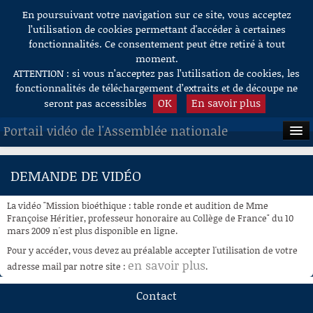
En poursuivant votre navigation sur ce site, vous acceptez
Aller au contenu
l’utilisation de cookies permettant d'accéder à certaines
fonctionnalités. Ce consentement peut être retiré à tout
moment.
ATTENTION : si vous n’acceptez pas l’utilisation de cookies, les
fonctionnalités de téléchargement d’extraits et de découpe ne
OK
En savoir plus
seront pas accessibles
Portail vidéo de l'Assemblée nationale
ACCUEIL
DEMANDE DE VIDÉO
EN DIRECT
La vidéo "Mission bioéthique : table ronde et audition de Mme
À LA DEMANDE
Françoise Héritier, professeur honoraire au Collège de France" du 10
mars 2009 n'est plus disponible en ligne.
RECHERCHE
Pour y accéder, vous devez au préalable accepter l'utilisation de votre
en savoir plus
adresse mail par notre site :
.
AIDE À LA DÉCOUPE
DE VIDÉOS
Contact