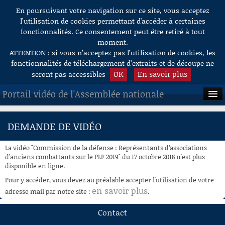
En poursuivant votre navigation sur ce site, vous acceptez
Aller au contenu
l’utilisation de cookies permettant d'accéder à certaines
fonctionnalités. Ce consentement peut être retiré à tout
moment.
ATTENTION : si vous n’acceptez pas l’utilisation de cookies, les
fonctionnalités de téléchargement d’extraits et de découpe ne
OK
En savoir plus
seront pas accessibles
Portail vidéo de l'Assemblée nationale
ACCUEIL
DEMANDE DE VIDÉO
EN DIRECT
La vidéo "Commission de la défense : Représentants d’associations
À LA DEMANDE
d’anciens combattants sur le PLF 2019" du 17 octobre 2018 n'est plus
disponible en ligne.
RECHERCHE
Pour y accéder, vous devez au préalable accepter l'utilisation de votre
en savoir plus
adresse mail par notre site :
.
AIDE À LA DÉCOUPE
DE VIDÉOS
Contact