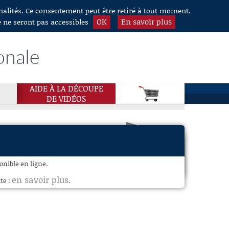
nnalités. Ce consentement peut être retiré à tout moment.
OK
En savoir plus
e ne seront pas accessibles
onale
AIDE À LA DÉCOUPE
DE VIDÉOS
ponible en ligne.
en savoir plus
te :
.