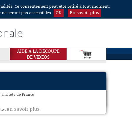
nnalités. Ce consentement peut être retiré à tout moment.
OK
En savoir plus
e ne seront pas accessibles
onale
AIDE À LA DÉCOUPE
DE VIDÉOS
 à la tête de France
en savoir plus
te :
.