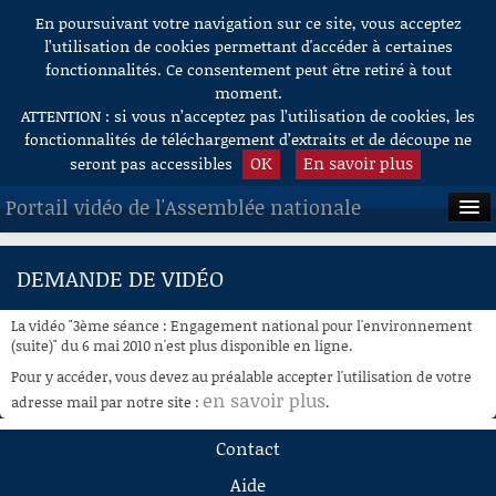
En poursuivant votre navigation sur ce site, vous acceptez
Aller au contenu
l’utilisation de cookies permettant d'accéder à certaines
fonctionnalités. Ce consentement peut être retiré à tout
moment.
ATTENTION : si vous n’acceptez pas l’utilisation de cookies, les
fonctionnalités de téléchargement d’extraits et de découpe ne
OK
En savoir plus
seront pas accessibles
Portail vidéo de l'Assemblée nationale
ACCUEIL
DEMANDE DE VIDÉO
EN DIRECT
La vidéo "3ème séance : Engagement national pour l'environnement
À LA DEMANDE
(suite)" du 6 mai 2010 n'est plus disponible en ligne.
Pour y accéder, vous devez au préalable accepter l'utilisation de votre
RECHERCHE
en savoir plus
adresse mail par notre site :
.
AIDE À LA DÉCOUPE
Contact
DE VIDÉOS
Aide