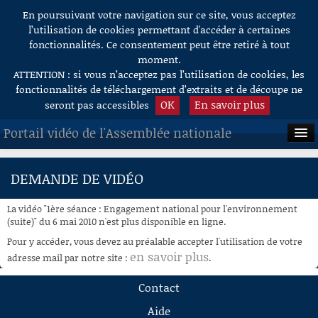
En poursuivant votre navigation sur ce site, vous acceptez
Aller au contenu
l’utilisation de cookies permettant d'accéder à certaines
fonctionnalités. Ce consentement peut être retiré à tout
moment.
ATTENTION : si vous n’acceptez pas l’utilisation de cookies, les
fonctionnalités de téléchargement d’extraits et de découpe ne
OK
En savoir plus
seront pas accessibles
Portail vidéo de l'Assemblée nationale
ACCUEIL
DEMANDE DE VIDÉO
EN DIRECT
La vidéo "1ère séance : Engagement national pour l'environnement
À LA DEMANDE
(suite)" du 6 mai 2010 n'est plus disponible en ligne.
Pour y accéder, vous devez au préalable accepter l'utilisation de votre
RECHERCHE
en savoir plus
adresse mail par notre site :
.
AIDE À LA DÉCOUPE
Contact
DE VIDÉOS
Aide