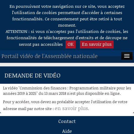
En poursuivant votre navigation sur ce site, vous acceptez
Aller au contenu
l’utilisation de cookies permettant d'accéder à certaines
fonctionnalités. Ce consentement peut être retiré à tout
moment.
ATTENTION : si vous n’acceptez pas l’utilisation de cookies, les
fonctionnalités de téléchargement d’extraits et de découpe ne
OK
En savoir plus
seront pas accessibles
Portail vidéo de l'Assemblée nationale
ACCUEIL
DEMANDE DE VIDÉO
EN DIRECT
La vidéo "Commission des finances : Programmation militaire pour les
À LA DEMANDE
années 2019 à 2025" du 13 mars 2018 n'est plus disponible en ligne.
Pour y accéder, vous devez au préalable accepter l'utilisation de votre
RECHERCHE
en savoir plus
adresse mail par notre site :
.
AIDE À LA DÉCOUPE
Contact
DE VIDÉOS
Aide