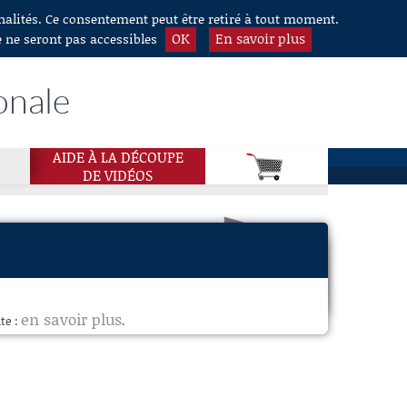
nnalités. Ce consentement peut être retiré à tout moment.
OK
En savoir plus
e ne seront pas accessibles
onale
AIDE À LA DÉCOUPE
DE VIDÉOS
en savoir plus
te :
.