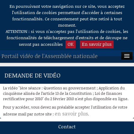
En poursuivant votre navigation sur ce site, vous acceptez
Aller au contenu
l’utilisation de cookies permettant d'accéder à certaines
fonctionnalités. Ce consentement peut être retiré à tout
moment.
ATTENTION : si vous n’acceptez pas l’utilisation de cookies, les
fonctionnalités de téléchargement d’extraits et de découpe ne
OK
En savoir plus
seront pas accessibles
Portail vidéo de l'Assemblée nationale
ACCUEIL
DEMANDE DE VIDÉO
EN DIRECT
La vidéo "1ère séance : Questions au gouvernement ; Application du
À LA DEMANDE
cinquième alinéa de l’article 13 de la Constitution ; Loi de finances
rectificative pour 2010" du 2 février 2010 n'est plus disponible en ligne.
RECHERCHE
Pour y accéder, vous devez au préalable accepter l'utilisation de votre
en savoir plus
adresse mail par notre site :
.
AIDE À LA DÉCOUPE
DE VIDÉOS
Contact