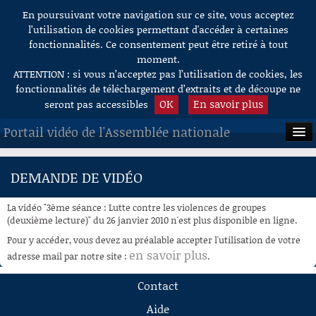
En poursuivant votre navigation sur ce site, vous acceptez
Aller au contenu
l’utilisation de cookies permettant d'accéder à certaines
fonctionnalités. Ce consentement peut être retiré à tout
moment.
ATTENTION : si vous n’acceptez pas l’utilisation de cookies, les
fonctionnalités de téléchargement d’extraits et de découpe ne
OK
En savoir plus
seront pas accessibles
Portail vidéo de l'Assemblée nationale
ACCUEIL
DEMANDE DE VIDÉO
EN DIRECT
La vidéo "3ème séance : Lutte contre les violences de groupes
À LA DEMANDE
(deuxième lecture)" du 26 janvier 2010 n'est plus disponible en ligne.
Pour y accéder, vous devez au préalable accepter l'utilisation de votre
RECHERCHE
en savoir plus
adresse mail par notre site :
.
AIDE À LA DÉCOUPE
Contact
DE VIDÉOS
Aide