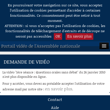
En poursuivant votre navigation sur ce site, vous acceptez
Aller au contenu
l’utilisation de cookies permettant d'accéder à certaines
fonctionnalités. Ce consentement peut être retiré à tout
moment.
ATTENTION : si vous n’acceptez pas l’utilisation de cookies, les
fonctionnalités de téléchargement d’extraits et de découpe ne
OK
En savoir plus
seront pas accessibles
Portail vidéo de l'Assemblée nationale
ACCUEIL
DEMANDE DE VIDÉO
EN DIRECT
La vidéo "1ère séance : Questions orales sans débat" du 26 janvier 2010
À LA DEMANDE
n'est plus disponible en ligne.
Pour y accéder, vous devez au préalable accepter l'utilisation de votre
RECHERCHE
en savoir plus
adresse mail par notre site :
.
AIDE À LA DÉCOUPE
Contact
DE VIDÉOS
Aide