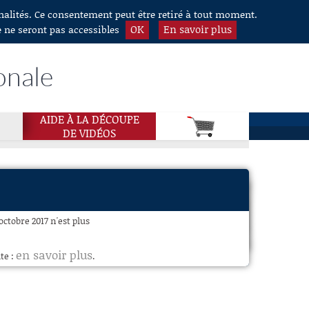
nnalités. Ce consentement peut être retiré à tout moment.
OK
En savoir plus
e ne seront pas accessibles
onale
AIDE À LA DÉCOUPE
DE VIDÉOS
ctobre 2017 n'est plus
en savoir plus
te :
.