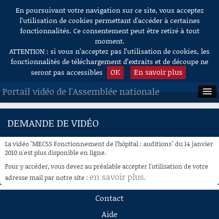
En poursuivant votre navigation sur ce site, vous acceptez
Aller au contenu
l’utilisation de cookies permettant d'accéder à certaines
fonctionnalités. Ce consentement peut être retiré à tout
moment.
ATTENTION : si vous n’acceptez pas l’utilisation de cookies, les
fonctionnalités de téléchargement d’extraits et de découpe ne
OK
En savoir plus
seront pas accessibles
Portail vidéo de l'Assemblée nationale
ACCUEIL
DEMANDE DE VIDÉO
EN DIRECT
La vidéo "MECSS Fonctionnement de l’hôpital : auditions" du 14 janvier
À LA DEMANDE
2010 n'est plus disponible en ligne.
Pour y accéder, vous devez au préalable accepter l'utilisation de votre
RECHERCHE
en savoir plus
adresse mail par notre site :
.
AIDE À LA DÉCOUPE
Contact
DE VIDÉOS
Aide