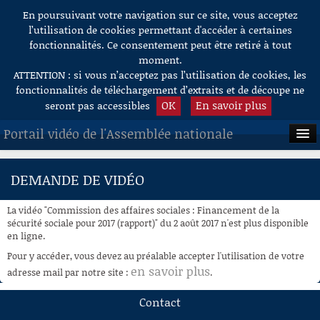
En poursuivant votre navigation sur ce site, vous acceptez
Aller au contenu
l’utilisation de cookies permettant d'accéder à certaines
fonctionnalités. Ce consentement peut être retiré à tout
moment.
ATTENTION : si vous n’acceptez pas l’utilisation de cookies, les
fonctionnalités de téléchargement d’extraits et de découpe ne
OK
En savoir plus
seront pas accessibles
Portail vidéo de l'Assemblée nationale
ACCUEIL
DEMANDE DE VIDÉO
EN DIRECT
La vidéo "Commission des affaires sociales : Financement de la
À LA DEMANDE
sécurité sociale pour 2017 (rapport)" du 2 août 2017 n'est plus disponible
en ligne.
RECHERCHE
Pour y accéder, vous devez au préalable accepter l'utilisation de votre
en savoir plus
adresse mail par notre site :
.
AIDE À LA DÉCOUPE
DE VIDÉOS
Contact