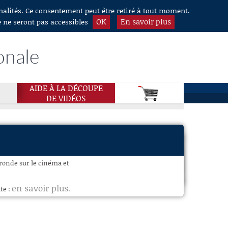
nnalités. Ce consentement peut être retiré à tout moment.
OK
En savoir plus
e ne seront pas accessibles
onale
AIDE À LA DÉCOUPE
DE VIDÉOS
 ronde sur le cinéma et
en savoir plus
te :
.