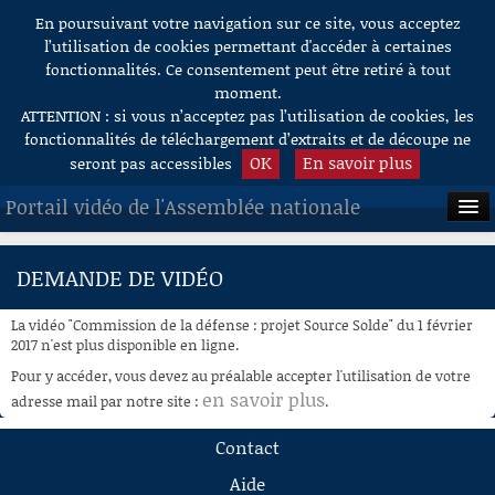
En poursuivant votre navigation sur ce site, vous acceptez
Aller au contenu
l’utilisation de cookies permettant d'accéder à certaines
fonctionnalités. Ce consentement peut être retiré à tout
moment.
ATTENTION : si vous n’acceptez pas l’utilisation de cookies, les
fonctionnalités de téléchargement d’extraits et de découpe ne
OK
En savoir plus
seront pas accessibles
Portail vidéo de l'Assemblée nationale
ACCUEIL
DEMANDE DE VIDÉO
EN DIRECT
La vidéo "Commission de la défense : projet Source Solde" du 1 février
À LA DEMANDE
2017 n'est plus disponible en ligne.
Pour y accéder, vous devez au préalable accepter l'utilisation de votre
RECHERCHE
en savoir plus
adresse mail par notre site :
.
AIDE À LA DÉCOUPE
Contact
DE VIDÉOS
Aide