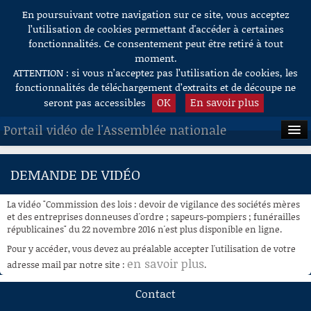
En poursuivant votre navigation sur ce site, vous acceptez
Aller au contenu
l’utilisation de cookies permettant d'accéder à certaines
fonctionnalités. Ce consentement peut être retiré à tout
moment.
ATTENTION : si vous n’acceptez pas l’utilisation de cookies, les
fonctionnalités de téléchargement d’extraits et de découpe ne
OK
En savoir plus
seront pas accessibles
Portail vidéo de l'Assemblée nationale
ACCUEIL
DEMANDE DE VIDÉO
EN DIRECT
La vidéo "Commission des lois : devoir de vigilance des sociétés mères
À LA DEMANDE
et des entreprises donneuses d'ordre ; sapeurs-pompiers ; funérailles
républicaines" du 22 novembre 2016 n'est plus disponible en ligne.
RECHERCHE
Pour y accéder, vous devez au préalable accepter l'utilisation de votre
en savoir plus
adresse mail par notre site :
.
AIDE À LA DÉCOUPE
DE VIDÉOS
Contact