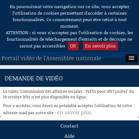
En poursuivant votre navigation sur ce site, vous acceptez
Aller au contenu
l’utilisation de cookies permettant d'accéder à certaines
fonctionnalités. Ce consentement peut être retiré à tout
moment.
ATTENTION : si vous n’acceptez pas l’utilisation de cookies, les
fonctionnalités de téléchargement d’extraits et de découpe ne
OK
En savoir plus
seront pas accessibles
Portail vidéo de l'Assemblée nationale
ACCUEIL
DEMANDE DE VIDÉO
EN DIRECT
La vidéo "Commission des affaires sociales : PLFSS pour 2017 (suite)" du
À LA DEMANDE
19 octobre 2016 n'est plus disponible en ligne.
Pour y accéder, vous devez au préalable accepter l'utilisation de votre
RECHERCHE
en savoir plus
adresse mail par notre site :
.
AIDE À LA DÉCOUPE
Contact
DE VIDÉOS
Aide