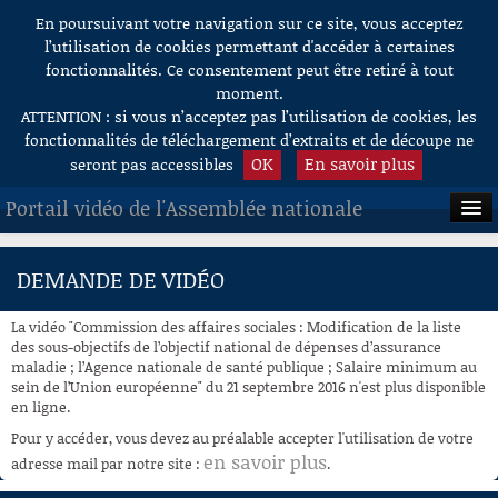
En poursuivant votre navigation sur ce site, vous acceptez
Aller au contenu
l’utilisation de cookies permettant d'accéder à certaines
fonctionnalités. Ce consentement peut être retiré à tout
moment.
ATTENTION : si vous n’acceptez pas l’utilisation de cookies, les
fonctionnalités de téléchargement d’extraits et de découpe ne
OK
En savoir plus
seront pas accessibles
Portail vidéo de l'Assemblée nationale
ACCUEIL
DEMANDE DE VIDÉO
EN DIRECT
La vidéo "Commission des affaires sociales : Modification de la liste
À LA DEMANDE
des sous-objectifs de l’objectif national de dépenses d’assurance
maladie ; l’Agence nationale de santé publique ; Salaire minimum au
sein de l’Union européenne" du 21 septembre 2016 n'est plus disponible
RECHERCHE
en ligne.
AIDE À LA DÉCOUPE
Pour y accéder, vous devez au préalable accepter l'utilisation de votre
DE VIDÉOS
en savoir plus
adresse mail par notre site :
.