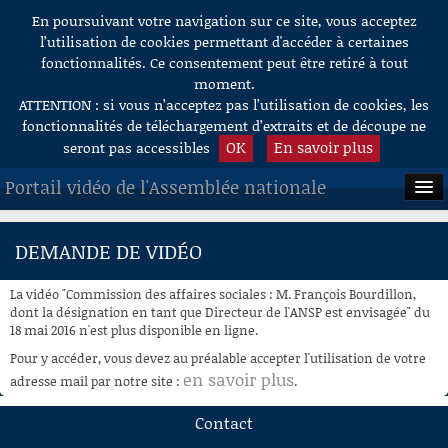
En poursuivant votre navigation sur ce site, vous acceptez
Aller au contenu
l’utilisation de cookies permettant d'accéder à certaines
fonctionnalités. Ce consentement peut être retiré à tout
moment.
ATTENTION : si vous n’acceptez pas l’utilisation de cookies, les
fonctionnalités de téléchargement d’extraits et de découpe ne
OK
En savoir plus
seront pas accessibles
Portail vidéo de l'Assemblée nationale
ACCUEIL
DEMANDE DE VIDÉO
EN DIRECT
La vidéo "Commission des affaires sociales : M. François Bourdillon,
À LA DEMANDE
dont la désignation en tant que Directeur de l'ANSP est envisagée" du
18 mai 2016 n'est plus disponible en ligne.
RECHERCHE
Pour y accéder, vous devez au préalable accepter l'utilisation de votre
en savoir plus
adresse mail par notre site :
.
AIDE À LA DÉCOUPE
DE VIDÉOS
Contact