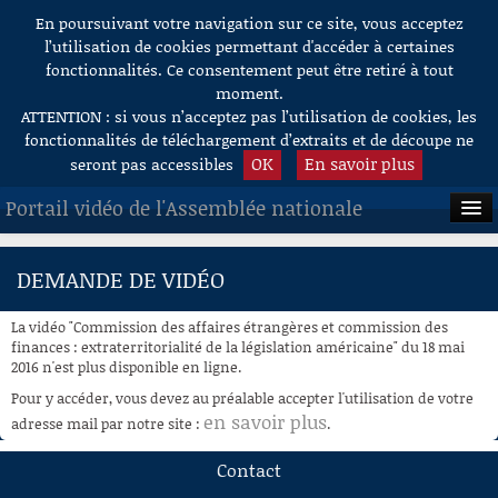
En poursuivant votre navigation sur ce site, vous acceptez
Aller au contenu
l’utilisation de cookies permettant d'accéder à certaines
fonctionnalités. Ce consentement peut être retiré à tout
moment.
ATTENTION : si vous n’acceptez pas l’utilisation de cookies, les
fonctionnalités de téléchargement d’extraits et de découpe ne
OK
En savoir plus
seront pas accessibles
Portail vidéo de l'Assemblée nationale
ACCUEIL
DEMANDE DE VIDÉO
EN DIRECT
La vidéo "Commission des affaires étrangères et commission des
À LA DEMANDE
finances : extraterritorialité de la législation américaine" du 18 mai
2016 n'est plus disponible en ligne.
RECHERCHE
Pour y accéder, vous devez au préalable accepter l'utilisation de votre
en savoir plus
adresse mail par notre site :
.
AIDE À LA DÉCOUPE
DE VIDÉOS
Contact