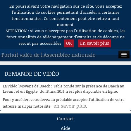
En poursuivant votre navigation sur ce site, vous acceptez
Aller au contenu
l’utilisation de cookies permettant d'accéder à certaines
fonctionnalités. Ce consentement peut être retiré à tout
moment.
ATTENTION : si vous n’acceptez pas l’utilisation de cookies, les
fonctionnalités de téléchargement d’extraits et de découpe ne
OK
En savoir plus
seront pas accessibles
Portail vidéo de l'Assemblée nationale
ACCUEIL
DEMANDE DE VIDÉO
EN DIRECT
La vidéo "Moyens de Daech : Table ronde sur la présence de Daech au
À LA DEMANDE
Levant et en Egypte" du 18 mai 2016 n'est plus disponible en ligne.
Pour y accéder, vous devez au préalable accepter l'utilisation de votre
RECHERCHE
en savoir plus
adresse mail par notre site :
.
AIDE À LA DÉCOUPE
Contact
DE VIDÉOS
Aide