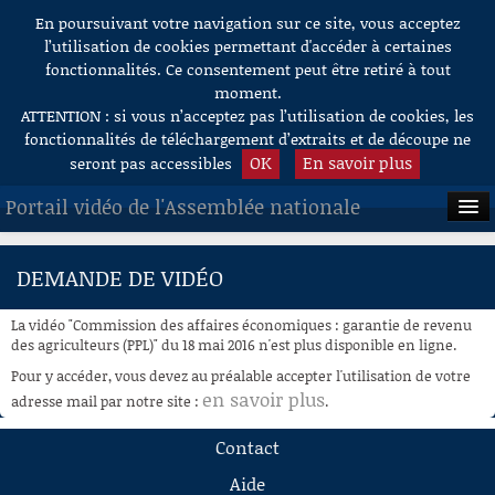
En poursuivant votre navigation sur ce site, vous acceptez
Aller au contenu
l’utilisation de cookies permettant d'accéder à certaines
fonctionnalités. Ce consentement peut être retiré à tout
moment.
ATTENTION : si vous n’acceptez pas l’utilisation de cookies, les
fonctionnalités de téléchargement d’extraits et de découpe ne
OK
En savoir plus
seront pas accessibles
Portail vidéo de l'Assemblée nationale
ACCUEIL
DEMANDE DE VIDÉO
EN DIRECT
La vidéo "Commission des affaires économiques : garantie de revenu
À LA DEMANDE
des agriculteurs (PPL)" du 18 mai 2016 n'est plus disponible en ligne.
Pour y accéder, vous devez au préalable accepter l'utilisation de votre
RECHERCHE
en savoir plus
adresse mail par notre site :
.
AIDE À LA DÉCOUPE
Contact
DE VIDÉOS
Aide