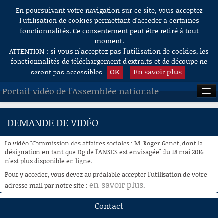
En poursuivant votre navigation sur ce site, vous acceptez
Aller au contenu
l’utilisation de cookies permettant d'accéder à certaines
fonctionnalités. Ce consentement peut être retiré à tout
moment.
ATTENTION : si vous n’acceptez pas l’utilisation de cookies, les
fonctionnalités de téléchargement d’extraits et de découpe ne
OK
En savoir plus
seront pas accessibles
Portail vidéo de l'Assemblée nationale
ACCUEIL
DEMANDE DE VIDÉO
EN DIRECT
La vidéo "Commission des affaires sociales : M. Roger Genet, dont la
À LA DEMANDE
désignation en tant que Dg de l'ANSES est envisagée" du 18 mai 2016
n'est plus disponible en ligne.
RECHERCHE
Pour y accéder, vous devez au préalable accepter l'utilisation de votre
en savoir plus
adresse mail par notre site :
.
AIDE À LA DÉCOUPE
DE VIDÉOS
Contact