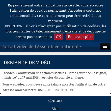
En poursuivant votre navigation sur ce site, vous acceptez
Aller au contenu
l’utilisation de cookies permettant d'accéder à certaines
fonctionnalités. Ce consentement peut être retiré à tout
moment.
ATTENTION : si vous n’acceptez pas l’utilisation de cookies, les
fonctionnalités de téléchargement d’extraits et de découpe ne
OK
En savoir plus
seront pas accessibles
Portail vidéo de l'Assemblée nationale
ACCUEIL
DEMANDE DE VIDÉO
EN DIRECT
La vidéo "Commission des affaires sociales : Mme Laurence Rossignol,
À LA DEMANDE
ministre" du 17 mai 2016 n'est plus disponible en ligne.
Pour y accéder, vous devez au préalable accepter l'utilisation de votre
RECHERCHE
en savoir plus
adresse mail par notre site :
.
AIDE À LA DÉCOUPE
Contact
DE VIDÉOS
Aide