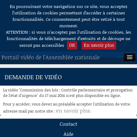
En poursuivant votre navigation sur ce site, vous acceptez
Aller au contenu
l’utilisation de cookies permettant d'accéder à certaines
fonctionnalités. Ce consentement peut être retiré à tout
moment.
ATTENTION : si vous n’acceptez pas l’utilisation de cookies, les
fonctionnalités de téléchargement d’extraits et de découpe ne
OK
En savoir plus
seront pas accessibles
Portail vidéo de l'Assemblée nationale
ACCUEIL
DEMANDE DE VIDÉO
EN DIRECT
La vidéo "Commission des lois : Contrôle parlementaire et prorogation
À LA DEMANDE
de l'état d'urgence" du 17 mai 2016 n'est plus disponible en ligne.
Pour y accéder, vous devez au préalable accepter l'utilisation de votre
RECHERCHE
en savoir plus
adresse mail par notre site :
.
AIDE À LA DÉCOUPE
Contact
DE VIDÉOS
Aide