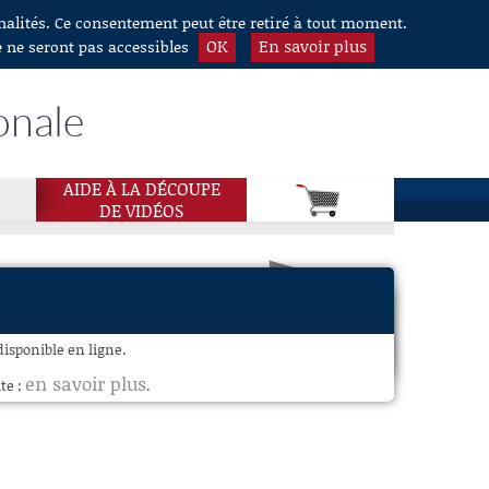
nnalités. Ce consentement peut être retiré à tout moment.
OK
En savoir plus
e ne seront pas accessibles
onale
AIDE À LA DÉCOUPE
DE VIDÉOS
disponible en ligne.
en savoir plus
te :
.