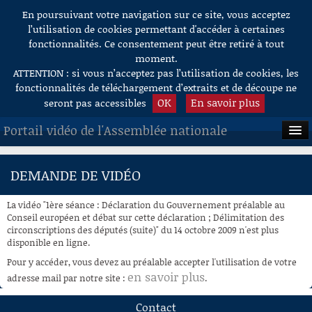
En poursuivant votre navigation sur ce site, vous acceptez
Aller au contenu
l’utilisation de cookies permettant d'accéder à certaines
fonctionnalités. Ce consentement peut être retiré à tout
moment.
ATTENTION : si vous n’acceptez pas l’utilisation de cookies, les
fonctionnalités de téléchargement d’extraits et de découpe ne
OK
En savoir plus
seront pas accessibles
Portail vidéo de l'Assemblée nationale
ACCUEIL
DEMANDE DE VIDÉO
EN DIRECT
La vidéo "1ère séance : Déclaration du Gouvernement préalable au
À LA DEMANDE
Conseil européen et débat sur cette déclaration ; Délimitation des
circonscriptions des députés (suite)" du 14 octobre 2009 n'est plus
disponible en ligne.
RECHERCHE
Pour y accéder, vous devez au préalable accepter l'utilisation de votre
AIDE À LA DÉCOUPE
en savoir plus
adresse mail par notre site :
.
DE VIDÉOS
Contact