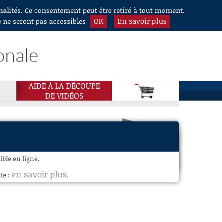
nnalités. Ce consentement peut être retiré à tout moment.
OK
En savoir plus
e ne seront pas accessibles
onale
AIDE À LA DÉCOUPE
DE VIDÉOS
ible en ligne.
en savoir plus
te :
.