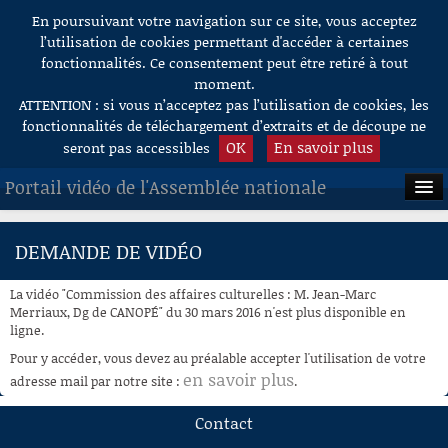
En poursuivant votre navigation sur ce site, vous acceptez
Aller au contenu
l’utilisation de cookies permettant d'accéder à certaines
fonctionnalités. Ce consentement peut être retiré à tout
moment.
ATTENTION : si vous n’acceptez pas l’utilisation de cookies, les
fonctionnalités de téléchargement d’extraits et de découpe ne
OK
En savoir plus
seront pas accessibles
Portail vidéo de l'Assemblée nationale
ACCUEIL
DEMANDE DE VIDÉO
EN DIRECT
La vidéo "Commission des affaires culturelles : M. Jean-Marc
À LA DEMANDE
Merriaux, Dg de CANOPÉ" du 30 mars 2016 n'est plus disponible en
ligne.
RECHERCHE
Pour y accéder, vous devez au préalable accepter l'utilisation de votre
en savoir plus
adresse mail par notre site :
.
AIDE À LA DÉCOUPE
DE VIDÉOS
Contact