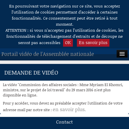
En poursuivant votre navigation sur ce site, vous acceptez
Aller au contenu
l’utilisation de cookies permettant d'accéder à certaines
fonctionnalités. Ce consentement peut être retiré à tout
moment.
ATTENTION : si vous n’acceptez pas l’utilisation de cookies, les
fonctionnalités de téléchargement d’extraits et de découpe ne
OK
En savoir plus
seront pas accessibles
Portail vidéo de l'Assemblée nationale
ACCUEIL
DEMANDE DE VIDÉO
EN DIRECT
La vidéo "Commission des affaires sociales : Mme Myriam El Khomri,
À LA DEMANDE
ministre, sur le projet de loi travail" du 29 mars 2016 n'est plus
disponible en ligne.
RECHERCHE
Pour y accéder, vous devez au préalable accepter l'utilisation de votre
en savoir plus
adresse mail par notre site :
.
AIDE À LA DÉCOUPE
DE VIDÉOS
Contact