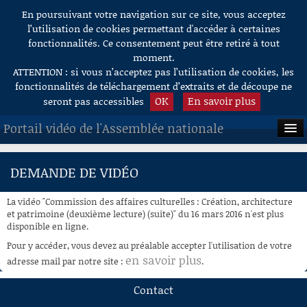
En poursuivant votre navigation sur ce site, vous acceptez
Aller au contenu
l’utilisation de cookies permettant d'accéder à certaines
fonctionnalités. Ce consentement peut être retiré à tout
moment.
ATTENTION : si vous n’acceptez pas l’utilisation de cookies, les
fonctionnalités de téléchargement d’extraits et de découpe ne
OK
En savoir plus
seront pas accessibles
Portail vidéo de l'Assemblée nationale
ACCUEIL
DEMANDE DE VIDÉO
EN DIRECT
La vidéo "Commission des affaires culturelles : Création, architecture
À LA DEMANDE
et patrimoine (deuxième lecture) (suite)" du 16 mars 2016 n'est plus
disponible en ligne.
RECHERCHE
Pour y accéder, vous devez au préalable accepter l'utilisation de votre
en savoir plus
adresse mail par notre site :
.
AIDE À LA DÉCOUPE
DE VIDÉOS
Contact