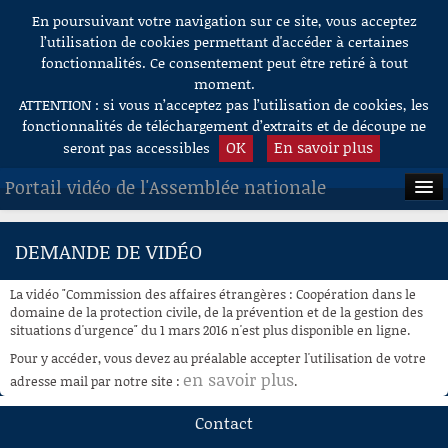
En poursuivant votre navigation sur ce site, vous acceptez
Aller au contenu
l’utilisation de cookies permettant d'accéder à certaines
fonctionnalités. Ce consentement peut être retiré à tout
moment.
ATTENTION : si vous n’acceptez pas l’utilisation de cookies, les
fonctionnalités de téléchargement d’extraits et de découpe ne
OK
En savoir plus
seront pas accessibles
Portail vidéo de l'Assemblée nationale
ACCUEIL
DEMANDE DE VIDÉO
EN DIRECT
La vidéo "Commission des affaires étrangères : Coopération dans le
À LA DEMANDE
domaine de la protection civile, de la prévention et de la gestion des
situations d'urgence" du 1 mars 2016 n'est plus disponible en ligne.
RECHERCHE
Pour y accéder, vous devez au préalable accepter l'utilisation de votre
en savoir plus
adresse mail par notre site :
.
AIDE À LA DÉCOUPE
DE VIDÉOS
Contact