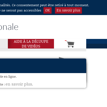
nnalités. Ce consentement peut être retiré à tout moment.
OK
En savoir plus
e ne seront pas accessibles
onale
AIDE À LA DÉCOUPE
DE VIDÉOS
le en ligne.
en savoir plus
te :
.