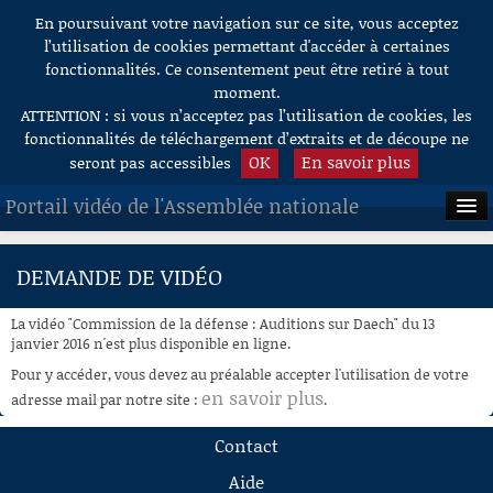
En poursuivant votre navigation sur ce site, vous acceptez
Aller au contenu
l’utilisation de cookies permettant d'accéder à certaines
fonctionnalités. Ce consentement peut être retiré à tout
moment.
ATTENTION : si vous n’acceptez pas l’utilisation de cookies, les
fonctionnalités de téléchargement d’extraits et de découpe ne
OK
En savoir plus
seront pas accessibles
Portail vidéo de l'Assemblée nationale
ACCUEIL
DEMANDE DE VIDÉO
EN DIRECT
La vidéo "Commission de la défense : Auditions sur Daech" du 13
À LA DEMANDE
janvier 2016 n'est plus disponible en ligne.
Pour y accéder, vous devez au préalable accepter l'utilisation de votre
RECHERCHE
en savoir plus
adresse mail par notre site :
.
AIDE À LA DÉCOUPE
Contact
DE VIDÉOS
Aide