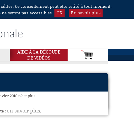
nnalités. Ce consentement peut être retiré à tout moment.
OK
En savoir plus
e ne seront pas accessibles
onale
AIDE À LA DÉCOUPE
DE VIDÉOS
vier 2016 n'est plus
en savoir plus
te :
.