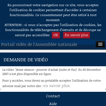
En poursuivant votre navigation sur ce site, vous acceptez
Aller au contenu
l’utilisation de cookies permettant d'accéder à certaines
fonctionnalités. Ce consentement peut être retiré à tout
moment.
ATTENTION : si vous n’acceptez pas l’utilisation de cookies, les
fonctionnalités de téléchargement d’extraits et de découpe ne
OK
En savoir plus
seront pas accessibles
Portail vidéo de l'Assemblée nationale
ACCUEIL
DEMANDE DE VIDÉO
EN DIRECT
La vidéo "2ème séance : pouvoir d'achat (suite et fin)" du 20 décembre
À LA DEMANDE
2007 n'est plus disponible en ligne.
Pour y accéder, vous devez au préalable accepter l'utilisation de votre
RECHERCHE
en savoir plus
adresse mail par notre site :
.
AIDE À LA DÉCOUPE
Contact
DE VIDÉOS
Aide