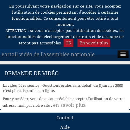
En poursuivant votre navigation sur ce site, vous acceptez
Aller au contenu
l’utilisation de cookies permettant d'accéder à certaines
fonctionnalités. Ce consentement peut être retiré à tout
moment.
ATTENTION : si vous n’acceptez pas l’utilisation de cookies, les
fonctionnalités de téléchargement d’extraits et de découpe ne
OK
En savoir plus
seront pas accessibles
Portail vidéo de l'Assemblée nationale
ACCUEIL
DEMANDE DE VIDÉO
EN DIRECT
La vidéo "1ère séance : Questions orales sans débat" du 8 janvier 2008
À LA DEMANDE
n'est plus disponible en ligne.
Pour y accéder, vous devez au préalable accepter l'utilisation de votre
RECHERCHE
en savoir plus
adresse mail par notre site :
.
AIDE À LA DÉCOUPE
Contact
DE VIDÉOS
Aide