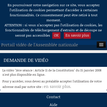
En poursuivant votre navigation sur ce site, vous acceptez
Aller au contenu
l’utilisation de cookies permettant d'accéder à certaines
fonctionnalités. Ce consentement peut être retiré à tout
moment.
ATTENTION : si vous n’acceptez pas l’utilisation de cookies, les
fonctionnalités de téléchargement d’extraits et de découpe ne
OK
En savoir plus
seront pas accessibles
Portail vidéo de l'Assemblée nationale
ACCUEIL
DEMANDE DE VIDÉO
EN DIRECT
La vidéo "1ère séance : Article 11 de la Constitution" du 15 janvier 2008
À LA DEMANDE
n'est plus disponible en ligne.
Pour y accéder, vous devez au préalable accepter l'utilisation de votre
RECHERCHE
en savoir plus
adresse mail par notre site :
.
AIDE À LA DÉCOUPE
Contact
DE VIDÉOS
Aide