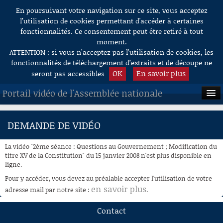
En poursuivant votre navigation sur ce site, vous acceptez
Aller au contenu
l’utilisation de cookies permettant d'accéder à certaines
fonctionnalités. Ce consentement peut être retiré à tout
moment.
ATTENTION : si vous n’acceptez pas l’utilisation de cookies, les
fonctionnalités de téléchargement d’extraits et de découpe ne
OK
En savoir plus
seront pas accessibles
Portail vidéo de l'Assemblée nationale
ACCUEIL
DEMANDE DE VIDÉO
EN DIRECT
La vidéo "2ème séance : Questions au Gouvernement ; Modification du
À LA DEMANDE
titre XV de la Constitution" du 15 janvier 2008 n'est plus disponible en
ligne.
RECHERCHE
Pour y accéder, vous devez au préalable accepter l'utilisation de votre
en savoir plus
adresse mail par notre site :
.
AIDE À LA DÉCOUPE
DE VIDÉOS
Contact