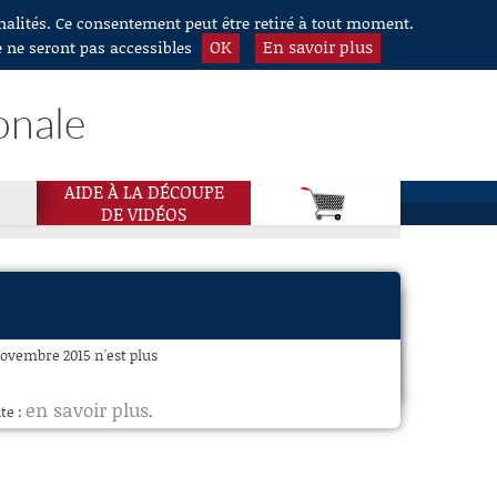
nnalités. Ce consentement peut être retiré à tout moment.
OK
En savoir plus
e ne seront pas accessibles
onale
AIDE À LA DÉCOUPE
DE VIDÉOS
 novembre 2015 n'est plus
en savoir plus
te :
.