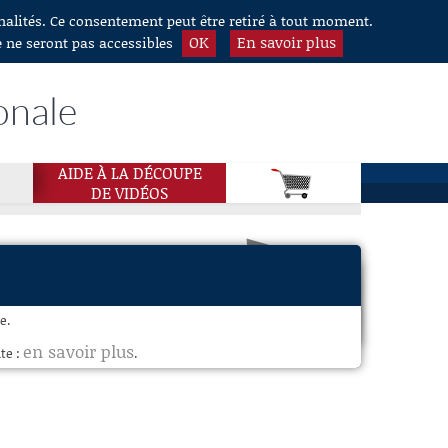
nnalités. Ce consentement peut être retiré à tout moment.
OK
En savoir plus
e ne seront pas accessibles
onale
AIDE À LA DÉCOUPE
DE VIDÉOS
e.
en savoir plus
te :
.